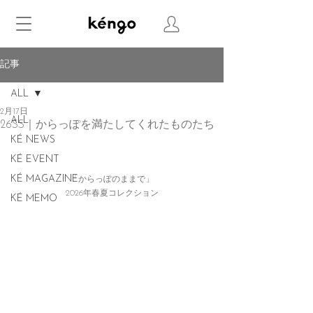
記事
ALL
2月17日
ALL
26SS｜からっぽを満たしてくれたものたち
KÉ NEWS
KÉ EVENT
KÉ MAGAZINE
「からっぽのままで」
2026年春夏コレクション
KÉ MEMO