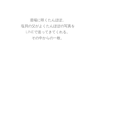
道端に咲くたんぽぽ。
塩貝の父がよくたんぽぽの写真を
LINEで送ってきてくれる。
その中からの一枚。