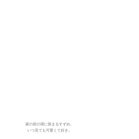
家の前の塀に留まるすずめ。
いつ見ても可愛くて好き。