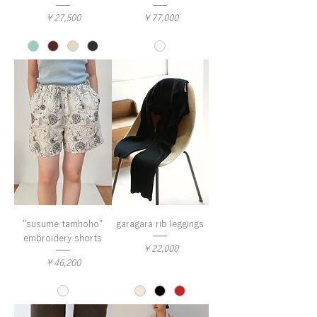
価格
価格
￥27,500
￥77,000
"susume tamhoho"
garagara rib leggings
embroidery shorts
価格
￥22,000
価格
￥46,200