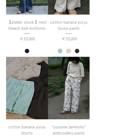
【atelier stock.】mist
cotton banana yoryu
bleach bell-bottoms
loose pants
価格
価格
￥33,000
￥33,000
cotton banana yoryu
"susume tamhoho"
shorts
embroidery pants