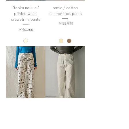
"tooku no kuni"
ramie / cotton
printed waist
summer tuck pants
drawstring pants
価格
￥38,500
価格
￥46,200
“kobana ga saita”
cotton nylon rip work
printed rib pants
pants
価格
価格
￥34,100
￥38,500