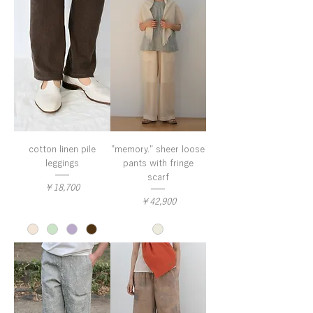
cotton linen pile
"memory." sheer loose
leggings
pants with fringe
scarf
価格
￥18,700
価格
￥42,900