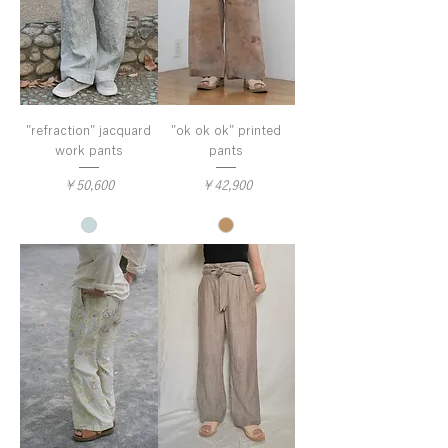
"refraction" jacquard
"ok ok ok" printed
work pants
pants
価格
価格
￥50,600
￥42,900