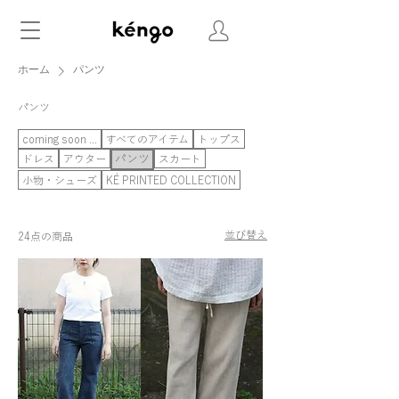
ホーム
パンツ
パンツ
coming soon ...
すべてのアイテム
トップス
ドレス
アウター
パンツ
スカート
小物・シューズ
KÉ PRINTED COLLECTION
並び替え
24点の商品