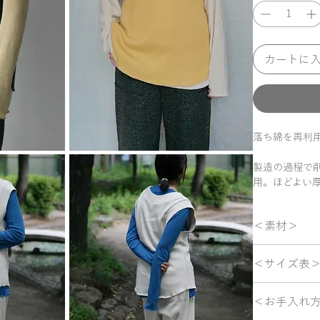
カートに
落ち綿を再利
製造の過程で
用。ほどよい
品な光沢、着
ゆったりとし
＜素材＞
まざまなイン
で、新たな表
綿 100%
＜サイズ表
kinari以
ラー。
着丈 約70cm
＜お手入れ
肩幅 約46cm
身幅 約46cm