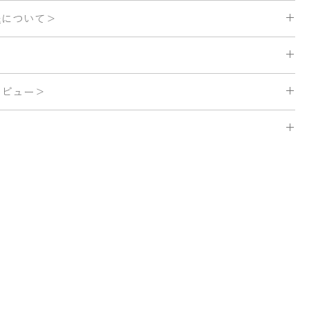
入れて家庭洗濯可能
送について＞
ズの寸法です。
いて
0円（税込）です。
計が35,000円（税込）以上の場合は、送料無料でお届けいたしま
レビュー＞
について
、当日から3日以内を目安に発送いたします。
いる商品は、実際の商品の色合いと異なって見える場合がございま
身長は161cmです。