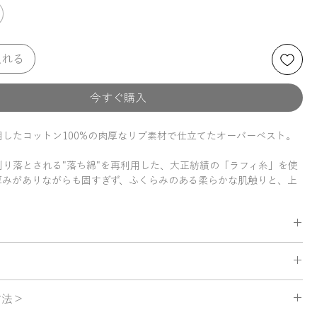
入れる
今すぐ購入
用したコットン100%の肉厚なリブ素材で仕立てたオーバーベスト。
削り落とされる"落ち綿"を再利用した、大正紡績の「ラフィ糸」を使
厚みがありながらも固すぎず、ふくらみのある柔らかな肌触りと、上
るほどにやわらかくなっていく風合いが魅力。
た身幅と大きめのアームホールで、タートルネックやシャツなど、さ
ナーとの重ね着が楽しめるデザインに。いつもの装いに重ねるだけ
情をプラスしてくれる1枚。
＞
外の展開色はすべて国内の染色工場で製品染めを施したkéngoオリジナルカ
方法＞