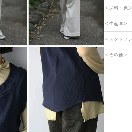
洗濯ネットに
裾幅 約52cm
＜送料・発
※平置きサイ
■配送料につ
＜生産国＞
全国一律 88
ご注文金額の合
日本
す。
＜スタッフ
■商品の発送
編集中…
＜その他＞
ご注文確定後
※掲載されて
す。
※着用モデルの