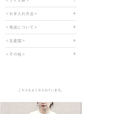
＜サイズ表＞
レーヨン 48%
風通しも良く、汗ばむ季節にもさらりと快適
に着用できます。
-Size0
＜お手入れ方法＞
パンツ丈 約91cm
素材の心地よさを存分に感じられるよう、ゆ
股上 約32.5cm
手洗い、または、ドライクリーニングをおす
とりのあるストレートシルエットに。
股下 約61.5cm
＜発送について＞
すめします。
ウエストは幅広い体型の方にフィットするよ
ウエスト幅 約31cm~約42cm
う、ゴムと紐を入れた仕様に仕立てました。
-Size1
■配送料について
＜生産国＞
パンツ丈 約96cm
全国一律 880円（税込）です。
柄について
股上 約33cm
ご注文金額の合計が35,000円（税込）以上
日本
風邪のときのぼんやりとした感覚や高熱のイ
股下 約66cm
の場合は、送料無料でお届けいたします。
＜その他＞
メージから着想し、ピンクをベースに制作し
ウエスト幅 約33cm~約44cm
ました。
■商品の発送について
※掲載されている商品は、実際の商品の色合
誰かの部屋を思わせる情景の上に、少女漫画
※平置き採寸の寸法です。
ご注文確定後、当日から3日以内を目安に発
いと異なって見える場合がございます。
のトーンから着想を得た白い丸を浮かべ、甘
※写真ではSize1を着用しています。
送いたします。
※着用モデルの身長は161cmです。
くなりすぎないよう黒い点をスパイスのよう
に散らしました。
こちらもよくみられています。
「ちょっと風邪っぽい」という言葉。
ときには遊びを断ったりするための都合の良
い言葉でもあるのではないか。
この部屋の住人は、本当に風邪かもしれない