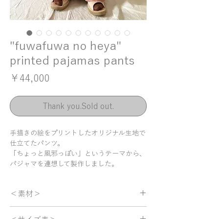
"fuwafuwa no heya"
printed pajamas pants
価格
￥44,000
Thank you.Sold out.
手描きの絵をプリントしたオリジナル生地で
仕立てたパンツ。
「ちょっと風邪っぽい」というテーマから、
パジャマを連想して製作しました。
キュプラ＋レーヨン素材は、着用を重ねるご
＜素材＞
とに風合いが増し、とろみのある質感に。
一度着たらやみつきになるようななめらかな
キュプラ 52%
肌触りです。