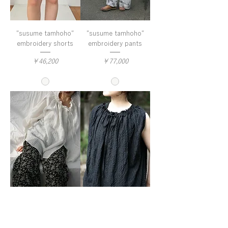
"susume tamhoho"
"susume tamhoho"
embroidery shorts
embroidery pants
価格
価格
￥46,200
￥77,000
linen cotton
linen cotton
pokopoko gingham
pokopoko gingham