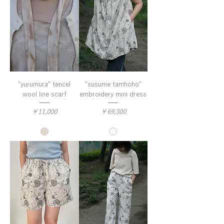
"yurumura" tencel
"susume tamhoho"
wool line scarf
embroidery mini dress
価格
価格
￥11,000
￥69,300