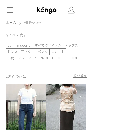
ホーム
All Products
すべての商品
coming soon ...
すべてのアイテム
トップス
ドレス
アウター
パンツ
スカート
小物・シューズ
KÉ PRINTED COLLECTION
並び替え
104点の商品