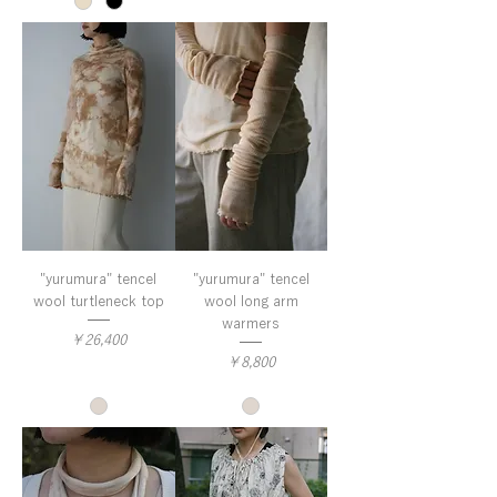
"yurumura" tencel
"yurumura" tencel
wool turtleneck top
wool long arm
warmers
価格
￥26,400
価格
￥8,800