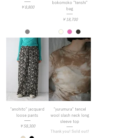
bokomoko "tenshi"
価格
￥8,800
bag
価格
￥18,700
"anohito" jacquard
"yurumura" tencel
loose pants
wool slash neck long
sleeve top
価格
￥58,300
Thank you! Sold out!