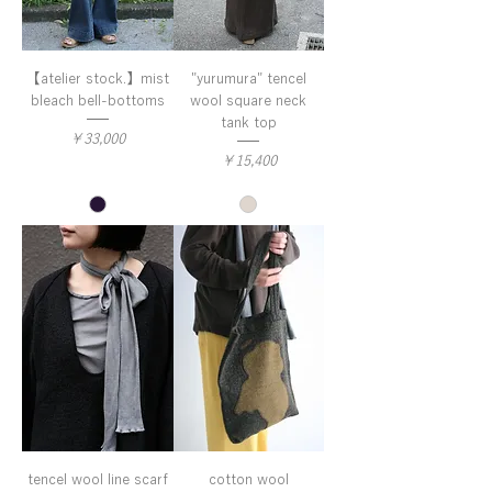
【atelier stock.】mist
"yurumura" tencel
bleach bell-bottoms
wool square neck
tank top
価格
￥33,000
価格
￥15,400
tencel wool line scarf
cotton wool