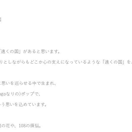
国
遠くの国」があると思います。​
りとしながらもどこか心の支えになっているような「遠くの国」を思って
に思いを巡らせる中で生まれ、
ngoなりの)ポップで、
いう思いを込めています。
の花や、108の煩悩。