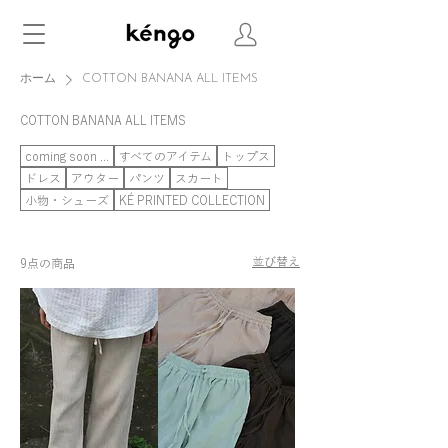
ホーム
COTTON BANANA ALL ITEMS
COTTON BANANA ALL ITEMS
coming soon ...
すべてのアイテム
トップス
ドレス
アウター
パンツ
スカート
小物・シューズ
KÉ PRINTED COLLECTION
並び替え
9点の商品