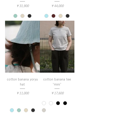
価格
価格
￥31,900
￥44,000
cotton banana yoryu
cotton banana tee
hat
“mini”
価格
価格
￥11,000
￥17,600