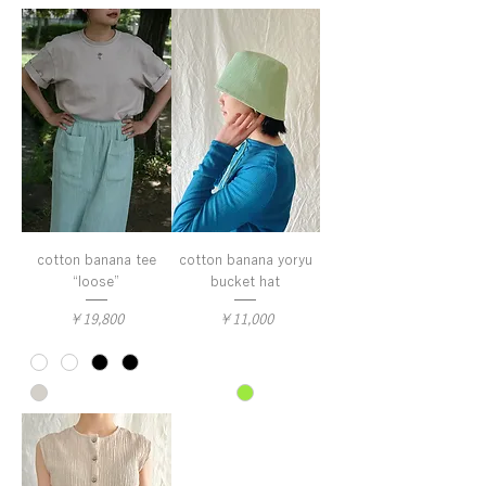
cotton banana tee
cotton banana yoryu
“loose”
bucket hat
価格
価格
￥19,800
￥11,000