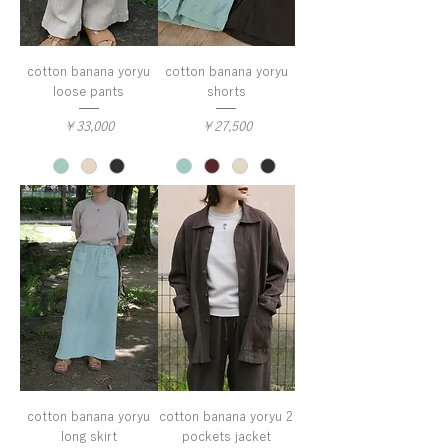
cotton banana yoryu
cotton banana yoryu
loose pants
shorts
価格
価格
￥33,000
￥27,500
cotton banana yoryu
cotton banana yoryu 2
long skirt
pockets jacket