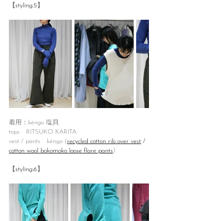
【styling.5】
着用：kéngo 塩貝
tops　RITSUKO KARITA
vest / pants　kéngo (
recycled cotton rib over vest
 / 
cotton wool bokomoko loose flare pants
)
【styling.6】