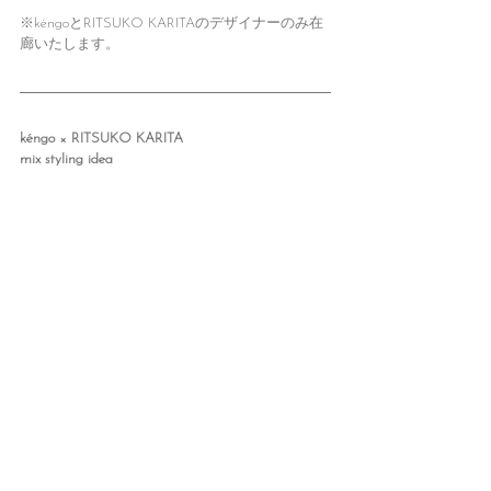
※kéngoとRITSUKO KARITAのデザイナーのみ在
廊いたします。
kéngo × RITSUKO KARITA
mix styling idea