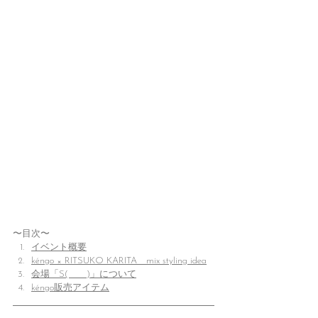
〜目次〜
イベント概要
kéngo × RITSUKO KARITA　mix styling idea
会場「S(　　)」について
kéngo販売アイテム