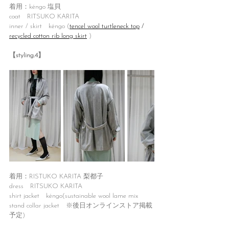
着用：kéngo 塩貝
coat　RITSUKO KARITA
inner / skirt　kéngo (
tencel wool turtleneck top
 / 
recycled cotton rib long skirt
)
【styling.4】
着用：RISTUKO KARITA 梨都子
dress　RITSUKO KARITA
shirt jacket　kéngo(sustainable wool lame mix 
stand collar jacket　※後日オンラインストア掲載
予定)