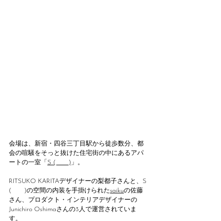
会場は、新宿・四谷三丁目駅から徒歩数分、都
会の喧騒をそっと抜けた住宅街の中にあるアパ
ートの一室「
S (　　)
」。
RITSUKO KARITAデザイナーの梨都子さんと、S 
(　　)の空間の内装を手掛けられた
saiku
の佐藤
さん、プロダクト・インテリアデザイナーの
Junichiro Oshimaさん
の3人で運営されていま
す。