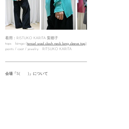
着用：RISTUKO KARITA 梨都子
tops　kéngo (
tencel wool slash neck long sleeve top
)
pants / coat / jewelry　RITSUKO KARITA
会場「S(　　)」について