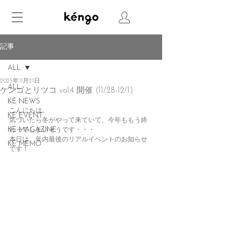
記事
ALL
2025年11月21日
ALL
ケンゴとリツコ vol.4 開催 (11/28-12/1)
KÉ NEWS
こんにちは。
KÉ EVENT
気づいたら冬がやって来ていて、今年ももう終
KÉ MAGAZINE
わってしまいそうです・・・
本日は、年内最後のリアルイベントのお知らせ
KÉ MEMO
です！