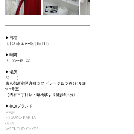
▶︎日程
11月28日(金)〜12月1日(月)
▶︎時間
13 : 00〜19 : 00
▶︎場所
S(　　)
東京都新宿区舟町10-17 ビレッジ四ツ谷3ビル2F 
202号室
（四谷三丁目駅・曙橋駅より徒歩約5分)
▶︎参加ブランド
kéngo
RITSUKO KARITA
c'è c'è
WEEKEND CAKES