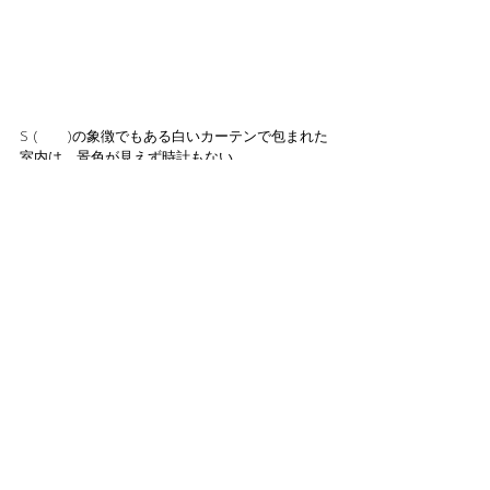
S (　　)の象徴でもある白いカーテンで包まれた
室内は、景色が見えず時計もない…
一見外の世界と切り離されているようですが、
自然光がやわらかく入り込むことで、外の世界
と繋がりながらも別の時間軸にいるような感覚
を覚えます。
洗練された空間で一見尖っているように見える
のに、友人のおうちに遊びにきたような、妙に
落ち着く空間。
そんな空間の中で、お洋服やキャンドルを見た
り、試着したり、デザイナーたちとお話した
り、、、
ちょっと疲れたら一緒に机を囲んでお茶やお菓
子をいただき、休憩しながらゆっくりと思い思
いの時間を楽しんでいただけたら嬉しいです。