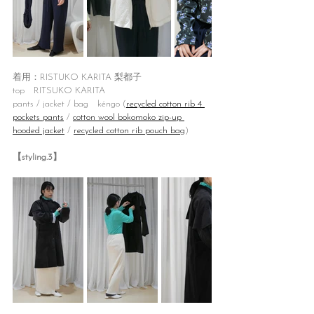
着用：RISTUKO KARITA 梨都子
top　RITSUKO KARITA
pants / jacket / bag　kéngo (
recycled cotton rib 4 
pockets pants
 / 
cotton wool bokomoko zip-up 
hooded jacket
/ 
recycled cotton rib pouch bag
)
【styling.3】