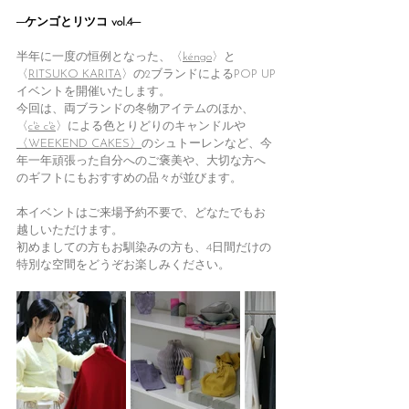
─ケンゴとリツコ vol.4─
半年に一度の恒例となった、〈
kéngo
〉と
〈
RITSUKO KARITA
〉の2ブランドによるPOP UP
イベントを開催いたします。
今回は、両ブランドの冬物アイテムのほか、
〈
c'è c'è
〉による色とりどりのキャンドルや
〈WEEKEND CAKES〉
のシュトーレンなど、今
年一年頑張った自分へのご褒美や、大切な方へ
のギフトにもおすすめの品々が並びます。
本イベントはご来場予約不要で、どなたでもお
越しいただけます。
初めましての方もお馴染みの方も、4日間だけの
特別な空間をどうぞお楽しみください。