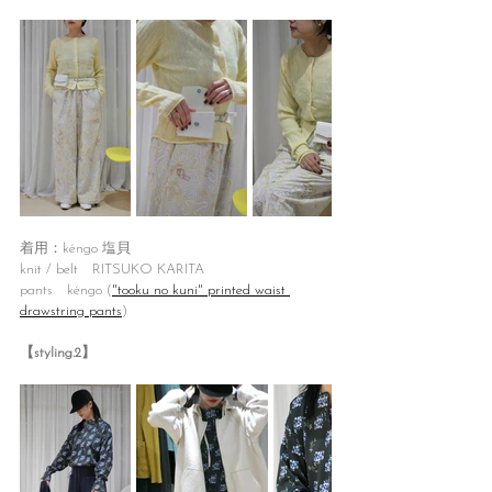
着用：kéngo 塩貝
knit / belt　RITSUKO KARITA
pants　kéngo (
"tooku no kuni" printed waist 
drawstring pants
)
【styling.2】