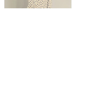
【 8/17 21:00~ 先行予約受付開
始】“kobana ga saita” printed rib 
long skirt
購入する
KÉ NEWS
最新記事