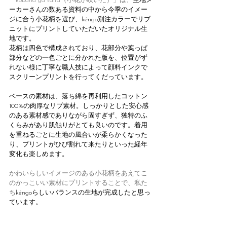
「kobana ga saita（小花が咲いた）」は、
生地メ
ーカーさんの数ある資料の中から今季のイメー
ジに合う小花柄を選び、kéngo別注カラーでリブ
ニットにプリントしていただいたオリジナル生
地です。
花柄は四色で構成されており、花部分や葉っぱ
部分などの一色ごとに分かれた版を、位置がず
れない様に丁寧な職人技によって顔料インクで
スクリーンプリントを行ってくだっています。
ベースの素材は、落ち綿を再利用したコットン
100%の肉厚なリブ素材。しっかりとした安心感
のある素材感でありながら固すぎず、独特のふ
くらみがあり肌触りがとても良いのです。着用
を重ねるごとに生地の風合いが柔らかくなった
り、プリントがひび割れて来たりといった経年
変化も楽しめます。
かわいらしいイメージのある小花柄をあえてこ
のかっこいい素材にプリントすることで、私た
ち
kéngoらしいバランスの生地が完成したと思っ
ています。