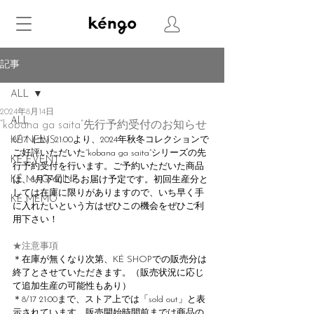
記事
ALL
2024年8月14日
ALL
”kobana ga saita”先行予約受付のお知らせ
KÉ NEWS
8/17（土）21:00より、2024年秋冬コレクションで
ご好評いただいた”kobana ga saita”シリーズの先
KÉ EVENT
行予約受付を行います。ご予約いただいた商品
KÉ MAGAZINE
は、8月下旬ごろお届け予定です。初回生産分と
しては在庫に限りがありますので、いち早く手
KÉ MEMO
に入れたいという方はぜひこの機会をぜひご利
用下さい！
★注意事項
＊在庫が無くなり次第、KÉ SHOPでの販売分は
終了とさせていただきます。（販売状況に応じ
て追加生産の可能性もあり）
＊8/17 21:00まで、ストア上では「sold out」と表
示されています。販売開始時間前までは商品の